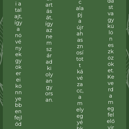
dá
c
i a
art
st
ala
tal
ás
va
pj
ajt,
át,
gy
a
így
így
kü
újr
a
az
lö
ah
nö
ne
n
as
vé
m
es
zn
ny
sz
zk
osí
ek
ár
öz
tot
gy
ad
ök
t
ök
ki
et.
ká
er
oly
Ke
vé
ei
an
ve
za
kö
gy
rd
cc,
nn
ors
a
a
ye
an.
m
m
bb
eg
ely
en
fel
eg
fejl
elő
yé
őd
vir
bk