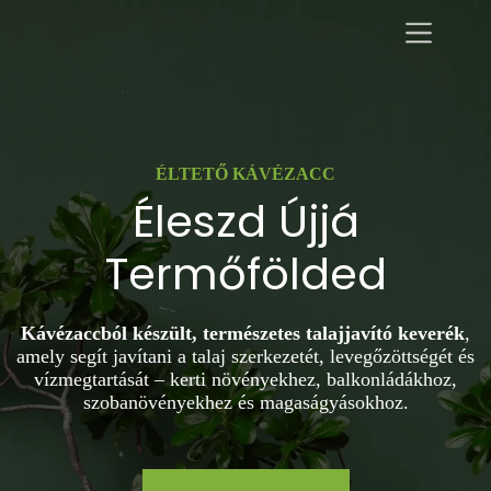
ÉLTETŐ KÁVÉZACC
Éleszd Újjá
Termőfölded
Kávézaccból készült, természetes talajjavító keverék
,
amely segít javítani a talaj szerkezetét, levegőzöttségét és
vízmegtartását – kerti növényekhez, balkonládákhoz,
szobanövényekhez és magaságyásokhoz.