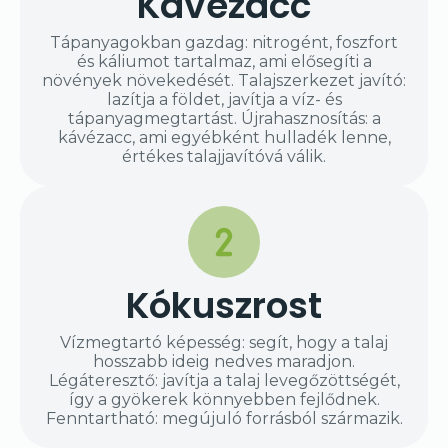
Kávézacc
Tápanyagokban gazdag: nitrogént, foszfort
és káliumot tartalmaz, ami elősegíti a
növények növekedését. Talajszerkezet javító:
lazítja a földet, javítja a víz- és
tápanyagmegtartást. Újrahasznosítás: a
kávézacc, ami egyébként hulladék lenne,
értékes talajjavítóvá válik.
Kókuszrost
Vízmegtartó képesség: segít, hogy a talaj
hosszabb ideig nedves maradjon.
Légáteresztő: javítja a talaj levegőzöttségét,
így a gyökerek könnyebben fejlődnek.
Fenntartható: megújuló forrásból származik.