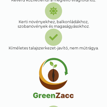
Keverd közvetlenül a meglévő virágföldhöz.
Kerti növényekhez, balkonládákhoz,
szobanövények és magaságyásokhoz.
Kíméletes talajszerkezet-javító, nem műtrágya.